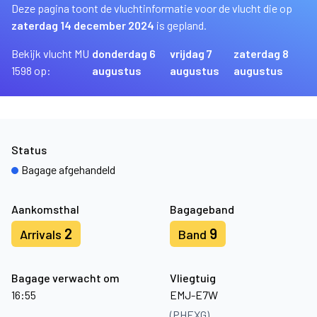
Deze pagina toont de vluchtinformatie voor de vlucht die op
zaterdag 14 december 2024
is gepland.
Bekijk vlucht MU
donderdag 6
vrijdag 7
zaterdag 8
1598 op:
augustus
augustus
augustus
Status
Bagage afgehandeld
Aankomsthal
Bagageband
2
9
Arrivals
Band
Bagage verwacht om
Vliegtuig
16:55
EMJ-E7W
(PHEXG)