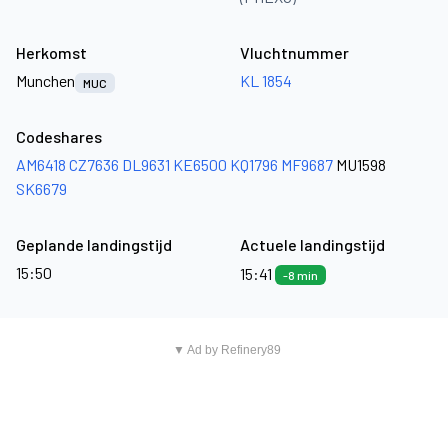
Herkomst
Vluchtnummer
Munchen
KL 1854
MUC
Codeshares
AM6418
CZ7636
DL9631
KE6500
KQ1796
MF9687
MU1598
SK6679
Geplande landingstijd
Actuele landingstijd
15:50
15:41
-8 min
▼ Ad by Refinery89