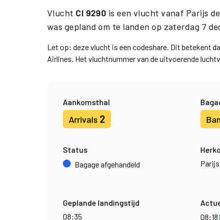
Vlucht
CI 9290
is een vlucht vanaf Parijs 
was gepland om te landen op zaterdag 7 d
Let op: deze vlucht is een codeshare. Dit betekent d
Airlines. Het vluchtnummer van de uitvoerende luch
Aankomsthal
Baga
2
Arrivals
Ba
Status
Herk
Parijs
Bagage afgehandeld
Geplande landingstijd
Actue
08:35
08:18