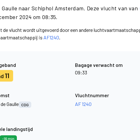
de Gaulle naar Schiphol Amsterdam. Deze vlucht van van
ecember 2024 om 08:35.
at de vlucht wordt uitgevoerd door een andere luchtvaartmaatschapp
tvaartmaatschappij is
AF1240
.
geband
Bagage verwacht om
09:33
11
nd
omst
Vluchtnummer
 de Gaulle
AF 1240
CDG
le landingstijd
-16 min