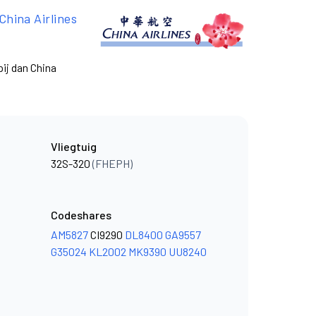
China Airlines
ij dan China
Vliegtuig
32S-320
(FHEPH)
Codeshares
AM5827
CI9290
DL8400
GA9557
G35024
KL2002
MK9390
UU8240