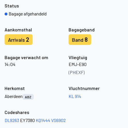
Status
Bagage afgehandeld
Aankomsthal
Bagageband
2
8
Arrivals
Band
Bagage verwacht om
Vliegtuig
14:04
EMJ-E90
(PHEXF)
Herkomst
Vluchtnummer
Aberdeen
KL 914
ABZ
Codeshares
DL9263
EY7380
KQ1444
VS6902