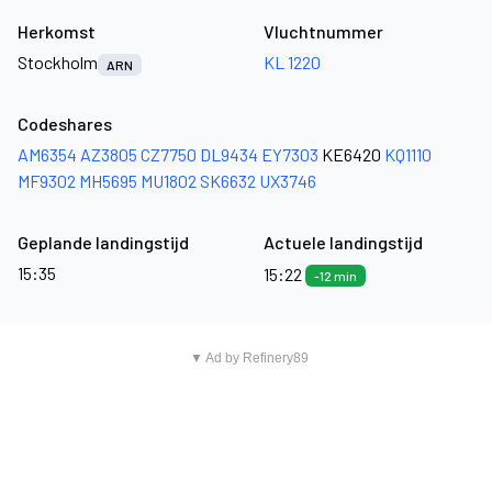
Herkomst
Vluchtnummer
Stockholm
KL 1220
ARN
Codeshares
AM6354
AZ3805
CZ7750
DL9434
EY7303
KE6420
KQ1110
MF9302
MH5695
MU1802
SK6632
UX3746
Geplande landingstijd
Actuele landingstijd
15:35
15:22
-12 min
▼ Ad by Refinery89