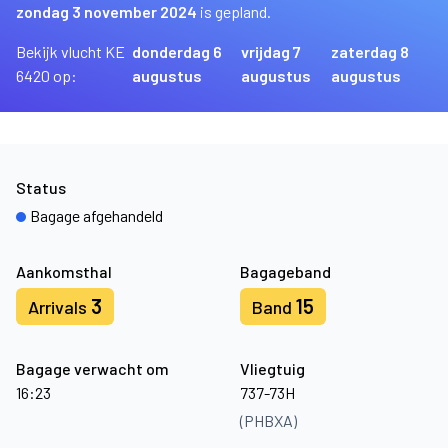
zondag 3 november 2024
is gepland.
Bekijk vlucht KE
donderdag 6
vrijdag 7
zaterdag 8
6420 op:
augustus
augustus
augustus
Status
Bagage afgehandeld
Aankomsthal
Bagageband
3
15
Arrivals
Band
Bagage verwacht om
Vliegtuig
16:23
737-73H
(PHBXA)