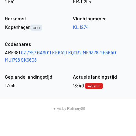
19:41
EMJ-295
Herkomst
Vluchtnummer
Kopenhagen
KL 1274
CPH
Codeshares
AM6381
CZ7757
GA9011
KE6410
KQ1132
MF9378
MH5640
MU1798
SK6608
Geplande landingstijd
Actuele landingstijd
17:55
18:40
+45 min
▼ Ad by Refinery89