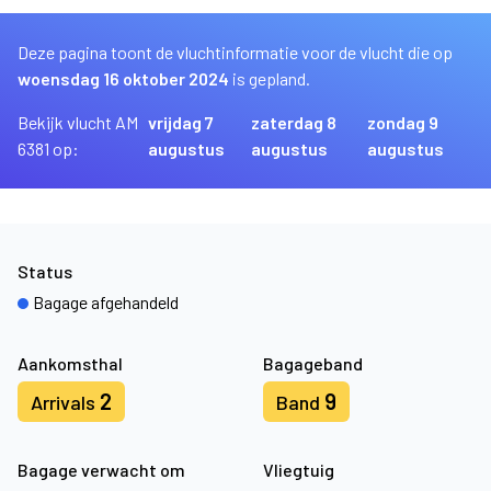
Deze pagina toont de vluchtinformatie voor de vlucht die op
woensdag 16 oktober 2024
is gepland.
Bekijk vlucht AM
vrijdag 7
zaterdag 8
zondag 9
6381 op:
augustus
augustus
augustus
Status
Bagage afgehandeld
Aankomsthal
Bagageband
2
9
Arrivals
Band
Bagage verwacht om
Vliegtuig