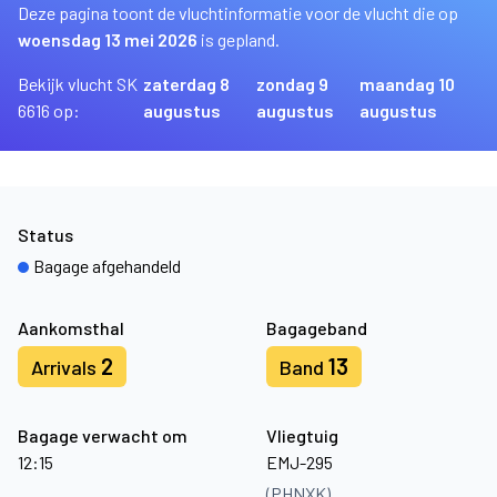
Deze pagina toont de vluchtinformatie voor de vlucht die op
woensdag 13 mei 2026
is gepland.
Bekijk vlucht SK
zaterdag 8
zondag 9
maandag 10
6616 op:
augustus
augustus
augustus
Status
Bagage afgehandeld
Aankomsthal
Bagageband
2
13
Arrivals
Band
Bagage verwacht om
Vliegtuig
12:15
EMJ-295
(PHNXK)