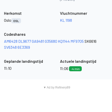
Herkomst
Vluchtnummer
Oslo
KL 1198
OSL
Codeshares
AM6428
DL9677
GA9481
G35680
KQ1144
MF9705
SK6616
SV6348
6E3369
Geplande landingstijd
Actuele landingstijd
11:10
11:06
-4 min
▼ Ad by Refinery89